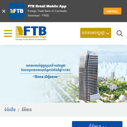
FTB Retail Mobile App
×
Foreign Trade Bank of Cambodia.
INSTALL
Download - FREE
ធនាគារអនឡាញ
ស្វែ
ទំព័រដើម
/
ព័ត៌មាន
ព័ត៌មាន