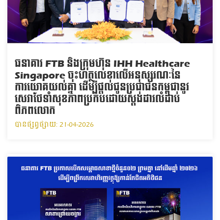
ធនាគារ FTB និងក្រុមហ៊ុន IHH Healthcare
Singapore ចុះហត្ថលេខាលើអនុស្សរណៈនៃ
ការយោគយល់គ្នា ដើម្បីផ្ដល់ជូនប្រជាជនកម្ពុជានូវ
សេវាថែទាំសុខភាពប្រកបដោយស្តង់ដារលំដាប់
ពិភពលោក
បានផ្សព្វផ្សាយ: 21-04-2026