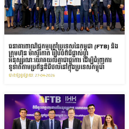
ធនាគារពាណិជ្ជកម្មក្រៅប្រទេសនៃកម្ពុជា (FTB) និង
ក្រុមហ៊ុន ម៉ាស្ទ័រកាត រៀបចំពិធីផ្លាស់ប្ដូរ
អនុស្សរណៈយោគយល់គ្នាជាផ្លូវការ ដើម្បីជំរុញការ
ទូទាត់តាមប្រព័ន្ធឌីជីថលនៅក្នុងប្រទេសកម្ពុជា
បានផ្សព្វផ្សាយ: 27-04-2026