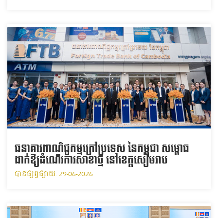
ធនាគារពាណិជ្ជកម្មក្រៅប្រទេស នៃកម្ពុជា សម្ពោធ
ដាក់ឱ្យដំណើរការសាខាថ្មី នៅខេត្តសៀមរាប
បានផ្សព្វផ្សាយ: 29-06-2026