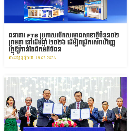
ធនាគារ FTB ប្រកាសបើកសម្ពោធសាខាថ្មីចំនួន០២
ព្រមគ្នា នៅដើមឆ្នាំ ២០២៦ ដើម្បីពង្រីកសេវាហិរញ្ញ
វត្ថុឱ្យកាន់តែជិតអតិថិជន
បានផ្សព្វផ្សាយ: 18-03-2026