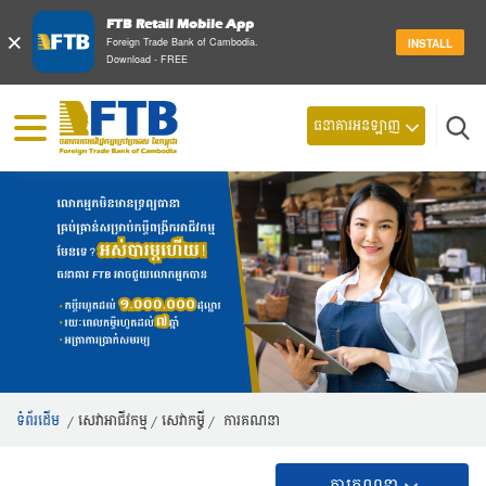
FTB Retail Mobile App
×
Foreign Trade Bank of Cambodia.
INSTALL
Download - FREE
ធនាគារអនឡាញ
ស្វែ
ទំព័រដើម
/
សេវាអាជីវកម្ម
/
​សេវា​កម្ចី​
/
ការគណនា
ការគណនា