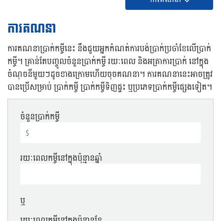
ការគណនា
ការគណនាប្រាក់កម្ចីនេះ នឹងជួយអ្នកកំណត់ការបង់ប្រាក់ប្រចាំខែលើប្រាក់
កម្ចី។
គ្រាន់តែបញ្ចូលចំនួនប្រាក់កម្ចី រយៈពេល និងអត្រាការប្រាក់ នៅក្នុង
ចំណុចនីមួយៗដូចខាងក្រោមហើយចុចគណនា។
ការគណនានេះអាចត្រូវ
បានប្រើសម្រាប់ ប្រាក់កម្ចី​ ប្រាក់កម្ចីទិញផ្ទះ ឬប្រភេទប្រាក់កម្ចីផ្សេងទៀត។
ចំនួនប្រាក់កម្ចី
$
រយៈពេលកម្ចីនៅក្នុងប៉ុន្មានឆ្នាំ
ឬ
រយៈពេលកម្ចីនៅក្នុងប៉ុន្មានខែ