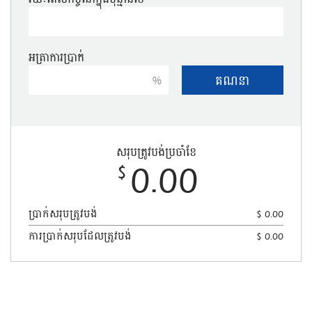
អត្រា​ការ​ប្រាក់
%
សរុប​ត្រូវ​បង់​ប្រ​ចាំ​ខែ
0.00
$
ប្រាក់​សរុបត្រូវ​បង់
$ 0.00
ការប្រាក់សរុបដែលត្រូវបង់
$ 0.00