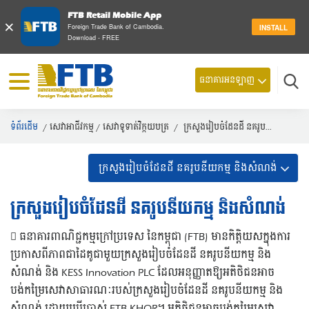
FTB Retail Mobile App
×
Foreign Trade Bank of Cambodia.
INSTALL
Download - FREE
ធនាគារអនឡាញ
ស្វែ
ទំព័រដើម
/
សេវាអាជីវកម្ម
/
សេវាទូទាត់វិក្កយបត្រ
/
ក្រសួងរៀបចំដែនដី នគរូប...
ក្រសួងរៀបចំដែនដី នគរូបនីយកម្ម និងសំណង់
ក្រសួងរៀបចំដែនដី នគរូបនីយកម្ម និងសំណង់
 ធនាគារពាណិជ្ជកម្មក្រៅប្រទេស នៃកម្ពុជា (FTB) មានកិត្តិយសក្នុងការ
ប្រកាសពីភាពជាដៃគូជាមួយក្រសួងរៀបចំដែនដី នគរូបនីយកម្ម និង
សំណង់ និង KESS Innovation PLC ដែលអនុញ្ញាតឱ្យអតិថិជនអាច
បង់កម្រៃសេវាសាធារណៈរបស់ក្រសួងរៀបចំដែនដី នគរូបនីយកម្ម និង
សំណង់ ដោយប្រើប្រាស់ FTB KHQR។ អតិថិជនអាចបង់កម្រៃសេវា