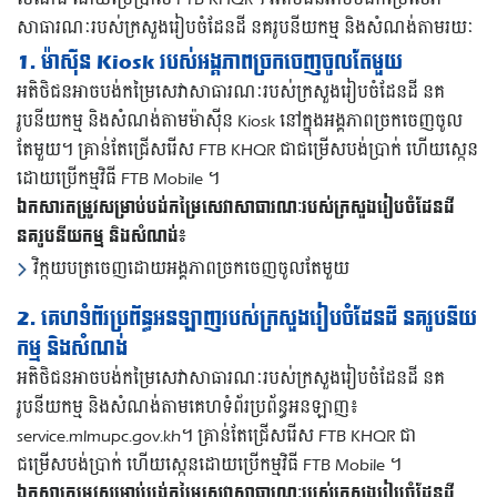
សាធារណៈរបស់ក្រសួងរៀបចំដែនដី នគរូបនីយកម្ម និងសំណង់តាមរយៈ
1. ម៉ាស៊ីន Kiosk របស់អង្គភាពច្រកចេញចូលតែមួយ
អតិថិជនអាចបង់កម្រៃសេវាសាធារណៈរបស់ក្រសួងរៀបចំដែនដី នគ
រូបនីយកម្ម និងសំណង់តាមម៉ាស៊ីន Kiosk នៅក្នុងអង្គភាពច្រកចេញចូល
តែមួយ។ គ្រាន់តែជ្រើសរើស FTB KHQR ជាជម្រើសបង់ប្រាក់ ហើយស្កេន
ដោយប្រើកម្មវិធី FTB Mobile ។
ឯកសារតម្រូវសម្រាប់បង់កម្រៃសេវាសាធារណៈរបស់ក្រសួងរៀបចំដែនដី
នគរូបនីយកម្ម និងសំណង់៖
វិក្កយបត្រចេញដោយអង្គភាពច្រកចេញចូលតែមួយ
2. គេហទំព័រប្រព័ន្ធអនឡាញរបស់ក្រសួងរៀបចំដែនដី នគរូបនីយ
កម្ម និងសំណង់
អតិថិជនអាចបង់កម្រៃសេវាសាធារណៈរបស់ក្រសួងរៀបចំដែនដី នគ
រូបនីយកម្ម និងសំណង់តាមគេហទំព័រប្រព័ន្ធអនឡាញ៖
service.mlmupc.gov.kh។ គ្រាន់តែជ្រើសរើស FTB KHQR ជា
ជម្រើសបង់ប្រាក់ ហើយស្កេនដោយប្រើកម្មវិធី FTB Mobile ។
ឯកសារតម្រូវសម្រាប់បង់កម្រៃសេវាសាធារណៈរបស់ក្រសួងរៀបចំដែនដី