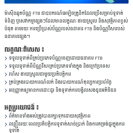
ម៉ាស៊ីន​ឆូត​ប័ណ្ណ FTB ជា​ឧបករណ៍​អេឡិច​ត្រូនិក​ដែល​ប្រើ​សម្រាប់​ទូទាត់​
ទំនិញ ឬ​សេវាកម្ម​ផ្សេងៗ​ដែល​មាន​លក្ខណៈ​ងាយ​ស្រួល និង​សុវត្ថិភាព​ខ្ពស់​
បំផុត តាម​រយៈការប្រើប្រាស់​ប័ណ្ណ​របស់​ធនាគារ FTB និង​ប័ណ្ណវីសា​របស់​
ធនាគារ​ផ្សេង។
លក្ខណៈពិសេស ៖
ទទួលទូទាត់ពីគ្រប់ប្រភេទប័ណ្ណចេញដោយធនាគារ FTB
ទទួលទូទាត់ពីប័ណ្ណវីសាគ្រប់ប្រភេទទាំងក្នុង និងក្រៅប្រទេស
រហ័ស ងាយស្រួលជាមួយប្រតិបត្តិការ
គ្រប់គ្រងរបាយការណ៍លក់ និងរបាយការណ៍តុល្យការប្រចាំថ្ងៃ
អនុញ្ញាតឲ្យមានការដោះដូរ និងទូទាត់ការបង្វិលសងជូនអតិថិជន
អត្ថប្រយោជន៍ ៖
ព័ត៌មានទាំងអស់ត្រូវបានរក្សាទុកដោយសុវត្ថិភាព
ពន្លឿនរយៈពេលប្រតិបត្តិការទូទាត់សាច់ប្រាក់ និងការតម្រង់ជួរក្នុងការ
ទូទាត់