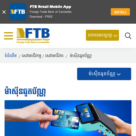
FTB Retail Mobile App
×
Foreign Trade Bank of Cambodia.
INSTALL
Download - FREE
ធនាគារអនឡាញ
ស្វែ
ទំព័រដើម
/
សេវាអាជីវកម្ម
/
សេវាអាជីវករ
/
ម៉ាស៊ីនឆូតប័ណ្ណ
ម៉ាស៊ីនឆូតប័ណ្ណ
ម៉ាស៊ីនឆូតប័ណ្ណ