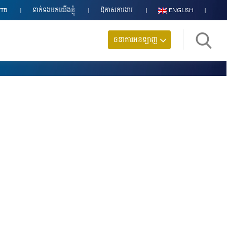
FTB
ទាក់ទង​មក​យើងខ្ញុំ
ឱកាសការងារ
ENGLISH
ធនាគារអនឡាញ
ស្វែង