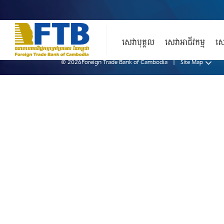
គោលការណ៍ឯកជនភាព
លក្ខខណ្ឌប្រើប្រាស់
សេវាបុគ្គល
សេវាអាជីវកម្ម
សេ
© 2026Foreign Trade Bank of Cambodia
|
Site Map