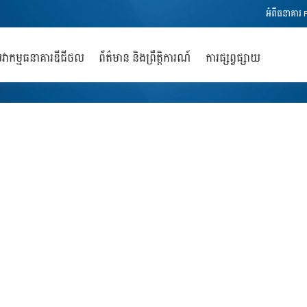
អំពីធនាគារ 
ការបដិសេធ
វាកម្មធនាគារឌីជីថល
ព័ត៌មាន និងព្រឹត្តិការណ៍
ការផ្សព្វផ្សាយ