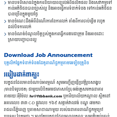
មានបទពិសោធន៍ក្នុងការនិយាយពន្យល់អំពីផលិតផល និងសេវាកម្មទៅ
កាន់អតិថិជនបានច្បាស់ល្អ និងអាចធ្វើការទំនាក់ទំនង ទៅកាន់អតិថិជន
បានច្រើនក្នុងមួយថ្ងៃ
មានចំណេះដឹងអំពីដំណើរការនៃការលក់ តាំងពីការចាប់ផ្តើម រហូត
ដល់បិទការលក់
មានចំណង់ចំណូលចិត្តខ្ពស់ក្នុងការធ្វើការងារជាក្រុម និងអាចដោះ
ស្រាយបញ្ហាបានល្អ
Download Job Announcement
បុគ្គលិកផ្នែកទំនាក់ទំនងដៃគូពាណិជ្ជកម្មតាមអេឡិចត្រូនិច
របៀបដាក់ពាក្យ៖
បេក្ខជនដែលមានចំណាប់អារម្មណ៍ សូមអញ្ជើញផ្ញើប្រវត្តិរូបសង្ខេប
(មានបិទរូបថត) ជាមួយលិខិតអមជាភាសាខ្មែរ/អង់គ្លេសមកធនាគារ
តាមរយៈអុីម៉ែល:
hr@ftbbank.com
ឬការិយាល័យកណ្តាល ស្ថិតនៅ
អគារលេខ ៣៣ C-D ផ្លូវលេខ ១៦៩ សង្កាត់វាលវង់ ខណ្ឌ ៧មករា
រាជធានីភ្នំពេញ ឬតាមសាខាណាមួយ របស់ធនាគារពាណិជ្ជកម្មក្រៅ
ប្រទេស នៃកម្ពុជា ។ មានតែបេក្ខជនដែលមានលក្ខណៈសម្បត្តិគ្រប់គ្រាន់