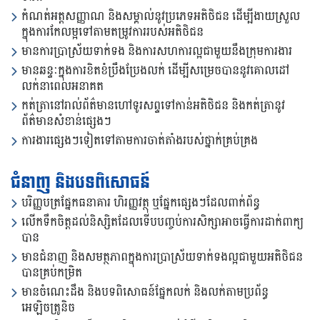
កំណត់អត្តសញ្ញាណ និងសម្គាល់នូវប្រភេទអតិថិជន ដើម្បីងាយស្រួល
ក្នុងការកែលម្អទៅតាមតម្រូវការរបស់អតិថិជន
មានការប្រាស្រ័យទាក់ទង និងការសហការល្អជាមួយនឹងក្រុមការងារ
មានឆន្ទៈក្នុងការខិតខំប្រឹងប្រែងលក់ ដើម្បីសម្រេចបាននូវគោលដៅ
លក់នាពេលអនាគត
កត់ត្រានៅរាល់ព័ត៌មានហៅទូរសព្ទទៅកាន់អតិថិជន និងកត់ត្រានូវ
ព័ត៌មានសំខាន់ផ្សេងៗ
ការងារផ្សេងៗទៀតទៅតាមការចាត់តាំងរបស់ថ្នាក់គ្រប់គ្រង
ជំនាញ និងបទពិសោធន៍
បរិញ្ញបត្រផ្នែកធនាគារ ហិរញ្ញវត្ថុ ឬផ្នែកផ្សេងៗដែលពាក់ព័ន្ធ
លើកទឹកចិត្តដល់និស្សិតដែលទើបបញ្ចប់ការសិក្សាអាចធ្វើការដាក់ពាក្យ
បាន
មានជំនាញ និងសមត្ថភាពក្នុងការប្រាស្រ័យទាក់ទងល្អជាមួយអតិថិជន
បានគ្រប់កម្រិត
មានចំណេះដឹង និងបទពិសោធន៍ផ្នែកលក់ និងលក់តាមប្រព័ន្ធ
អេឡិចត្រូនិច