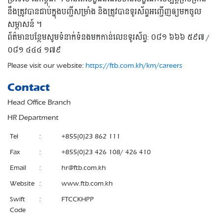
នឹងត្រូវបានជាប់ក្នុងបញ្ជីសម្រាំង និងត្រូវបានទូរស័ព្ទអញ្ជើញឲ្យមកចូល
សម្ភាសន៍ ។
ព័ត៌មានបន្ថែមសូមទំនាក់ទំនងមកកាន់លេខទូរស័ព្ទ: ០៨១ ៦៦៦ ៥៩៧ /
០៨១ ៤៤៤ ១៧៩
Please visit our website:
https://ftb.com.kh/km/careers
Contact
Head Office Branch
HR Department
Tel
:
+855(0)23 862 111
Fax
:
+855(0)23 426 108/ 426 410
Email
:
hr@ftb.com.kh
Website
:
www.ftb.com.kh
Swift
:
FTCCKHPP
Code