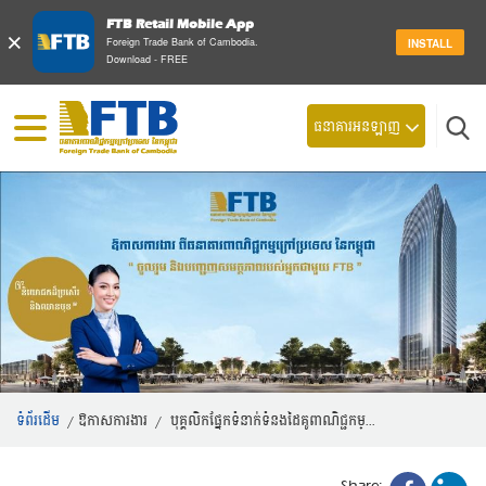
FTB Retail Mobile App
×
Foreign Trade Bank of Cambodia.
INSTALL
Download - FREE
ស្វែ
ធនាគារអនឡាញ
ទំព័រដើម
/
ឱកាសការងារ
/
បុគ្គលិកផ្នែកទំនាក់ទំនងដៃគូពាណិជ្ជកម្...
Share: