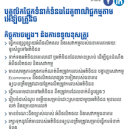
បុគ្គលិកផ្នែកទំនាក់ទំនងដៃគូពាណិជ្ជកម្មតាម
អេឡិចត្រូនិច
កិច្ចការចម្បងៗ និងការទទួលខុសត្រូវ
ធ្វើការផ្សព្វផ្សាយអំពីផលិតផល និងសេវាកម្មរបស់ធនាគារតាមរយៈ
ទូរស័ព្ទទៅអតិថិជន
ទាក់ទងអតិថិជនគោលដៅ ឬអតិថិជនដែលមានស្រាប់ ដើម្បីជូនដំណឹង
អំពីផលិតផល និងសេវាកម្ម
មានសមត្ថភាពក្នុងការកំណត់ពីតម្រូវការរបស់អតិថិជន បង្ហាញសេវាកម្ម
Ecommerce និងផលិតផលផ្សេងៗទៀតរបស់ធនាគារ
ឲ្យបានត្រឹមត្រូវដោយផ្អែកលើតម្រូវការរបស់អតិថិជន
ធ្វើការតាមដានទៅអតិថិជន ពីតម្រូវការដែលពាក់ព័ន្ធផ្សេងៗ
រៀបចំជាសំណួរ ចម្លើយសម្រាប់ដោះស្រាយជាមួយអតិថិជន មុនពេល
លក់ និងក្រោយការលក់
មានចំណេះដឹងច្បាស់លាស់ អំពីផលិតផល និងសេវាកម្មធនាគារ
រក្សាទុកនូវព័ត៌មានរបស់អតិថិជនឲ្យបានត្រឹមត្រូវសម្រាប់ធ្វើការទំនាក់
ទំនង